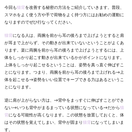
今回も
猫背
を改善する秘密の方法をご紹介していきます。普段、
スマホをよく使う方や手で荷物をよく持つ方にはお勧めの運動に
なりますのでぜひ行なってください。
猫背
になる人は、両腕を前から耳の後ろまで上げようとすると肩
が耳まで上がらず、その動きが出来ていないということがよくあ
ります。楽に両腕を前から耳の後ろまで上げようとするには、上
体をしっかり起こす動きが出来ているかがポイントになります。
上体をしっかり起こせるということは、姿勢を真っ直ぐ伸ばすこ
とになります。つまり、両腕を前から耳の後ろまで上げれる→上
体を起こせる→姿勢をいい位置でキープできる力はあるというこ
とになります。
逆に肩が上がらない方は、→背中をまっすぐに伸ばすことができ
ない→いつも背中がまるまっている状態になっている→だから
猫
背
になる可能性が高くなります。この状態を放置しておくと、体
はその状態を覚えてしまい、背中が固まり
猫背
になってしまいま
す。