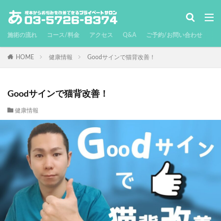
施術の流れ
コース/料金
アクセス
Q&A
ご予約/お問い合わせ
HOME
健康情報
Goodサインで猫背改善！
Goodサインで猫背改善！
健康情報