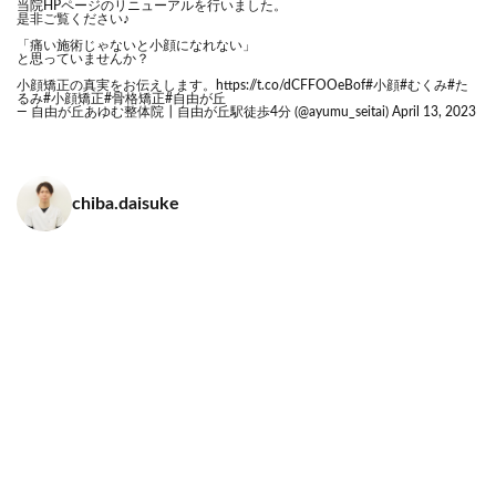
当院HPページのリニューアルを行いました。
是非ご覧ください♪
「痛い施術じゃないと小顔になれない」
と思っていませんか？
小顔矯正の真実をお伝えします。
https://t.co/dCFFOOeBof
#小顔
#むくみ
#た
るみ
#小顔矯正
#骨格矯正
#自由が丘
— 自由が丘あゆむ整体院┃自由が丘駅徒歩4分 (@ayumu_seitai)
April 13, 2023
chiba.daisuke