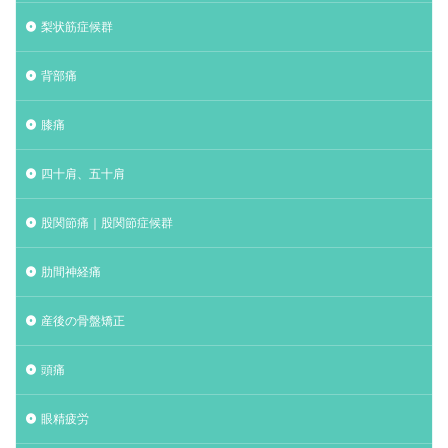
梨状筋症候群
背部痛
膝痛
四十肩、五十肩
股関節痛｜股関節症候群
肋間神経痛
産後の骨盤矯正
頭痛
眼精疲労