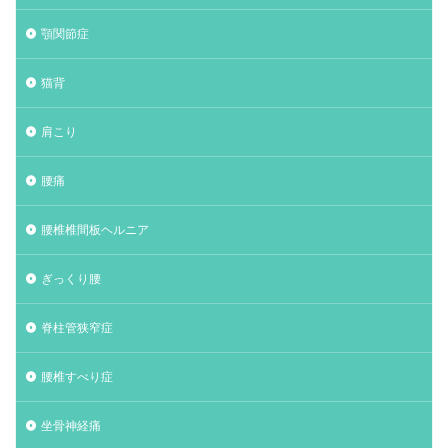
顎関節症
猫背
肩こり
腰痛
腰椎椎間板ヘルニア
ぎっくり腰
脊柱管狭窄症
腰椎すべり症
坐骨神経痛