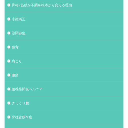
骨格×筋膜が不調を根本から変える理由
小顔矯正
顎関節症
猫背
肩こり
腰痛
腰椎椎間板ヘルニア
ぎっくり腰
脊柱管狭窄症