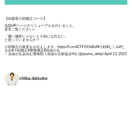
【頭蓋骨小顔矯正コース】
当院HPページのリニューアルを行いました。
是非ご覧ください♪
「痛い施術じゃないと小顔になれない」
と思っていませんか？
小顔矯正の真実をお伝えします。
https://t.co/dCFFOOeBof
#小顔
#むくみ
#た
るみ
#小顔矯正
#骨格矯正
#自由が丘
— 自由が丘あゆむ整体院┃自由が丘駅徒歩4分 (@ayumu_seitai)
April 13, 2023
chiba.daisuke