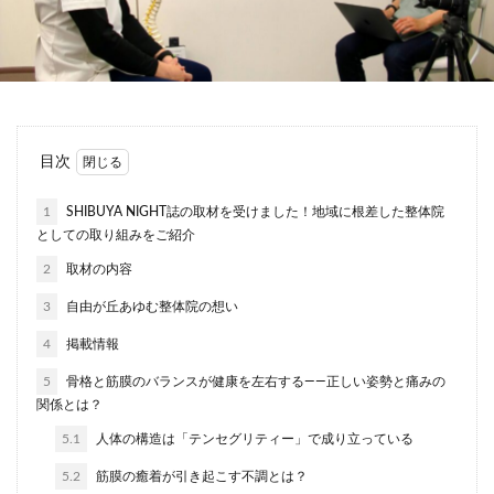
目次
1
SHIBUYA NIGHT誌の取材を受けました！地域に根差した整体院
としての取り組みをご紹介
2
取材の内容
3
自由が丘あゆむ整体院の想い
4
掲載情報
5
骨格と筋膜のバランスが健康を左右する——正しい姿勢と痛みの
関係とは？
5.1
人体の構造は「テンセグリティー」で成り立っている
5.2
筋膜の癒着が引き起こす不調とは？