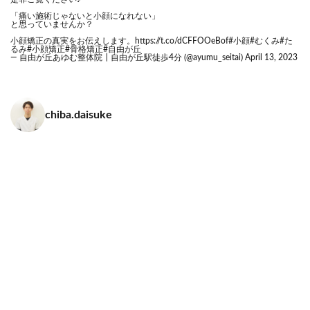
「痛い施術じゃないと小顔になれない」
と思っていませんか？
小顔矯正の真実をお伝えします。
https://t.co/dCFFOOeBof
#小顔
#むくみ
#た
るみ
#小顔矯正
#骨格矯正
#自由が丘
— 自由が丘あゆむ整体院┃自由が丘駅徒歩4分 (@ayumu_seitai)
April 13, 2023
chiba.daisuke