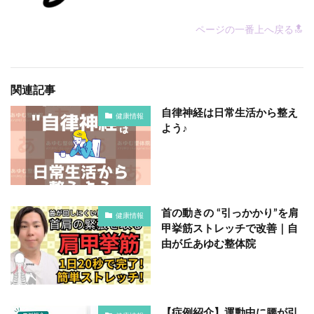
ページの一番上へ戻る🔝
関連記事
自律神経は日常生活から整え
健康情報
よう♪
首の動きの “引っかかり”を肩
健康情報
甲挙筋ストレッチで改善｜自
由が丘あゆむ整体院
【症例紹介】運動中に腰が引