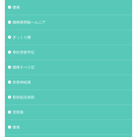
腰痛
腰椎椎間板ヘルニア
ぎっくり腰
脊柱管狭窄症
腰椎すべり症
坐骨神経痛
梨状筋症候群
背部痛
膝痛