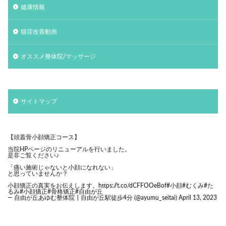
健康情報
猫背改善動画
オススメ整体院/マッサージ
サイトマップ
【頭蓋骨小顔矯正コース】
当院HPページのリニューアルを行いました。
是非ご覧ください♪
「痛い施術じゃないと小顔になれない」
と思っていませんか？
小顔矯正の真実をお伝えします。
https://t.co/dCFFOOeBof
#小顔
#むくみ
#た
るみ
#小顔矯正
#骨格矯正
#自由が丘
— 自由が丘あゆむ整体院┃自由が丘駅徒歩4分 (@ayumu_seitai)
April 13, 2023