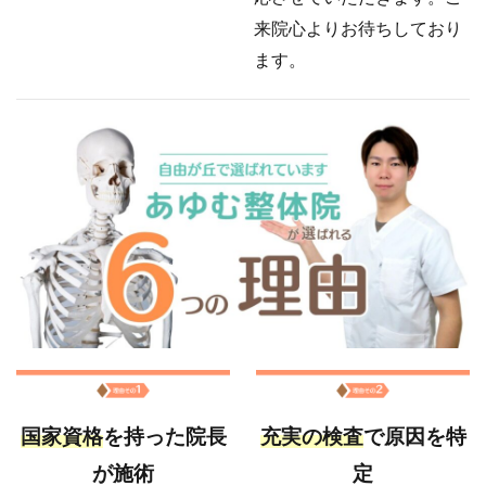
来院心よりお待ちしており
ます。
国家資格
を持った院長
充実の検査
で原因を特
が施術
定