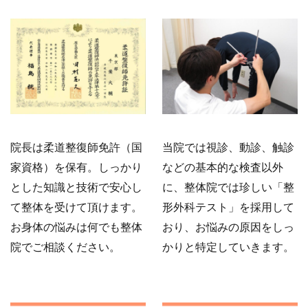
当院では視診、動診、触診
院長は柔道整復師免許（国
などの基本的な検査以外
家資格）を保有。しっかり
に、整体院では珍しい「整
とした知識と技術で安心し
形外科テスト」を採用して
て整体を受けて頂けます。
おり、お悩みの原因をしっ
お身体の悩みは何でも整体
かりと特定していきます。
院でご相談ください。