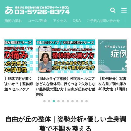
施術の流れ
コース/料金
アクセス
Q&A
ご予約/お問い合わせ
ブ相談】椎間板ヘルニア
【症例紹介】写真で気づく顎・口元の
【TikTokライブ相
に行くべき？失敗しな
左右差／顎の痛み・違和感が改善した
迫感・フワフワ…枕
方｜自由が丘あゆむ整
40代女性（1回目）
の作り方
自由が丘の整体｜姿勢分析×優しい全身調
整で不調を整える